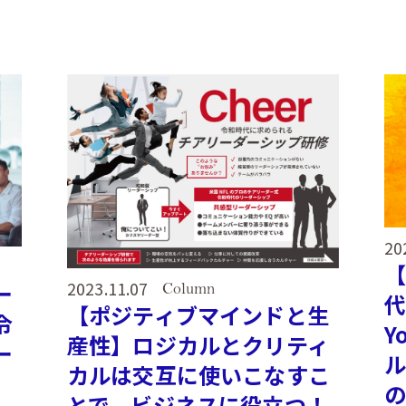
20
2023.11.07
ー
Column
代
【ポジティブマインドと生
令
Y
産性】ロジカルとクリティ
ー
ル
カルは交互に使いこなすこ
の
とで、ビジネスに役立つ！