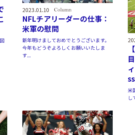
で
2023.01.10
Column
NFLチアリーダーの仕事：
こ
米軍の慰問
20
新年明けましておめでとうございます。
図
【
今年もどうぞよろしくお願いいたしま
す...
ィ
ss
米
し