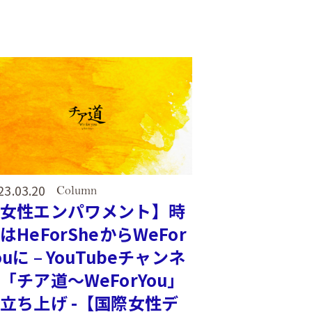
23.03.20
Column
【女性エンパワメント】時
はHeForSheからWeFor
ouに – YouTubeチャンネ
「チア道～WeForYou」
立ち上げ -【国際女性デ