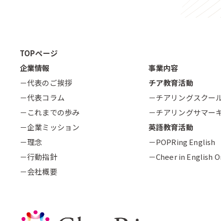
TOPページ
企業情報
事業内容
－代表のご挨拶
チア教育活動
－代表コラム
－チアリングスクー
－これまでの歩み
－チアリングサマー
－企業ミッション
英語教育活動
－理念
－POPRing English
－行動指針
－Cheer in English O
－会社概要