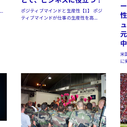
を
ー
ポジティブマインドと生産性【1】 ポジ
.
性
ティブマインドが仕事の生産性を高...
ュ
元
米
に