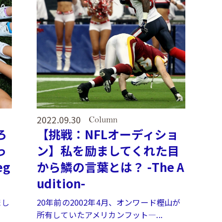
2022.09.30
Column
ろ
【挑戦：NFLオーディショ
っ
ン】私を励ましてくれた目
eg
から鱗の言葉とは？ -The A
udition-
まし
20年前の2002年4月、オンワード樫山が
所有していたアメリカンフット―...