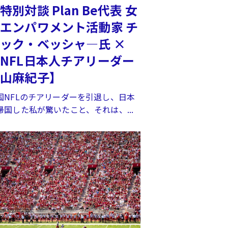
特別対談 Plan Be代表 女
エンパワメント活動家 チ
ック・ベッシャ―氏 ×
NFL日本人チアリーダー
中山麻紀子】
国NFLのチアリーダーを引退し、日本
帰国した私が驚いたこと、それは、...