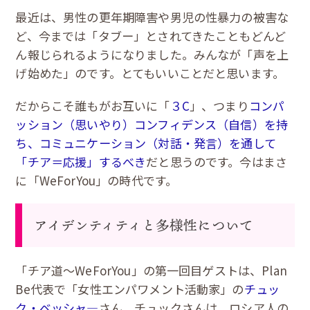
最近は、男性の更年期障害や男児の性暴力の被害な
ど、今までは「タブー」とされてきたこともどんど
ん報じられるようになりました。みんなが「声を上
げ始めた」のです。とてもいいことだと思います。
だからこそ誰もがお互いに「
３
C
」、つまり
コンパ
ッション（思いやり）コンフィデンス（自信）を持
ち、コミュニケーション（対話・発言）を通して
「チア＝応援」するべき
だと思うのです。今はまさ
に「
WeForYou
」の時代です。
アイデンティティと多様性について
「チア道～WeForYou」の第一回目ゲストは、Plan
Be代表で「女性エンパワメント活動家」の
チュッ
ク・ベッシャ―
さん。チュックさんは、ロシア人の