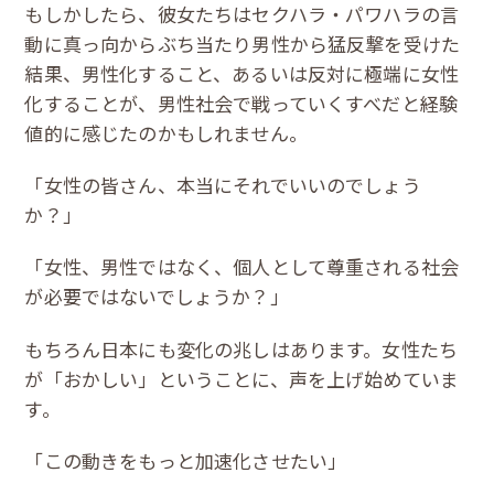
もしかしたら、彼女たちはセクハラ・パワハラの言
動に真っ向からぶち当たり男性から猛反撃を受けた
結果、男性化すること、あるいは反対に極端に女性
化することが、男性社会で戦っていくすべだと経験
値的に感じたのかもしれません。
「女性の皆さん、本当にそれでいいのでしょう
か？」
「女性、男性ではなく、個人として尊重される社会
が必要ではないでしょうか？」
もちろん日本にも変化の兆しはあります。女性たち
が「おかしい」ということに、声を上げ始めていま
す。
「この動きをもっと加速化させたい」