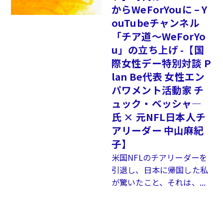
からWeForYouに – Y
ouTubeチャンネル
「チア道～WeForYo
u」の立ち上げ -【国
際女性デー特別対談 P
lan Be代表 女性エン
パワメント活動家 チ
ュック・ベッシャ―
氏 × 元NFL日本人チ
アリーダー 中山麻紀
子】
米国NFLのチアリーダーを
引退し、日本に帰国した私
が驚いたこと、それは、...