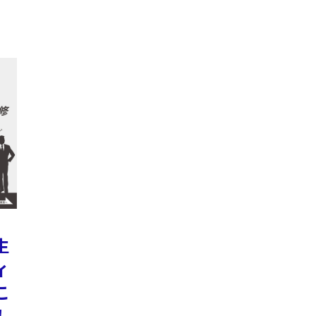
生
ィ
こ
！