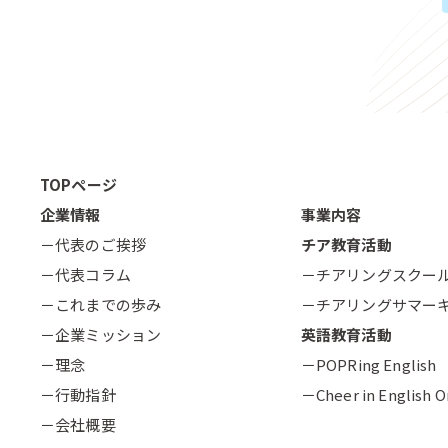
TOPページ
企業情報
事業内容
－代表のご挨拶
チア教育活動
－代表コラム
－チアリングスクー
－これまでの歩み
－チアリングサマー
－企業ミッション
英語教育活動
－理念
－POPRing English
－行動指針
－Cheer in English O
－会社概要