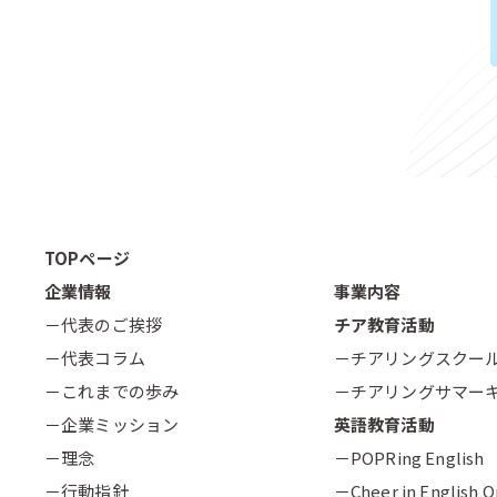
TOPページ
企業情報
事業内容
－代表のご挨拶
チア教育活動
－代表コラム
－チアリングスクー
－これまでの歩み
－チアリングサマー
－企業ミッション
英語教育活動
－理念
－POPRing English
－行動指針
－Cheer in English O