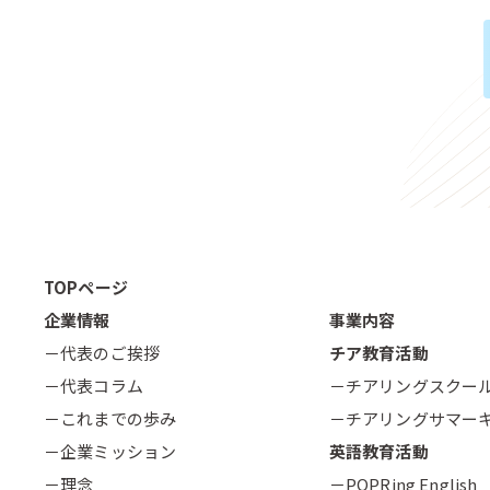
TOPページ
企業情報
事業内容
－代表のご挨拶
チア教育活動
－代表コラム
－チアリングスクー
－これまでの歩み
－チアリングサマー
－企業ミッション
英語教育活動
－理念
－POPRing English