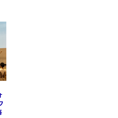
ォ
フ
毎